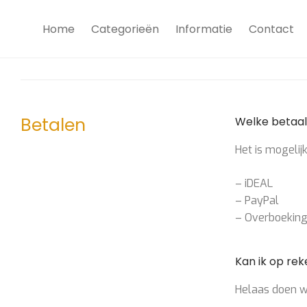
Home
Categorieën
Informatie
Contact
Betalen
Welke betaa
Het is mogelij
– iDEAL
– PayPal
– Overboeking
Kan ik op rek
Helaas doen we 