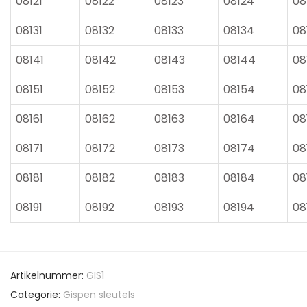
08121
08122
08123
08124
08
08131
08132
08133
08134
08
08141
08142
08143
08144
08
08151
08152
08153
08154
08
08161
08162
08163
08164
08
08171
08172
08173
08174
08
08181
08182
08183
08184
08
08191
08192
08193
08194
08
Artikelnummer:
GIS1
Categorie:
Gispen sleutels